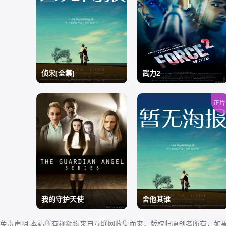
侦宋[全集]
武力2
正片
/
/
我的守护天使
舍他其谁
免责声明:本站所有视频均来自互联网收集而来，版权归原创者所有，如