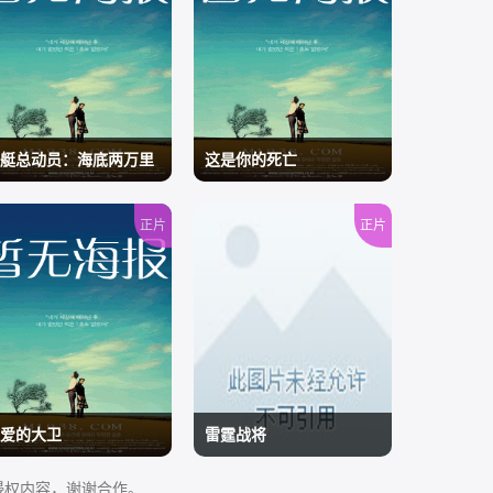
艇总动员：海底两万里
这是你的死亡
正片
正片
/
爱的大卫
雷霆战将
侵权内容，谢谢合作。