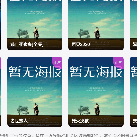
逃亡死寂岛[全集]
再见2020
潜
正片
正片
/
/
/
名世恋人
凭火决狱
亲
果侵犯了你的权益，请在上方导航栏相关区域通知我们，我们会及时删除