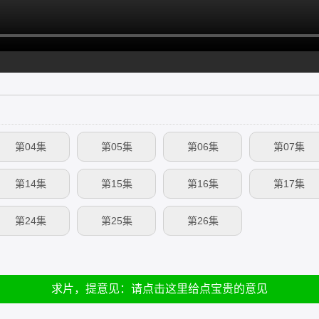
第04集
第05集
第06集
第07集
第14集
第15集
第16集
第17集
第24集
第25集
第26集
求片，提意见：请点击这里给点宝贵的意见