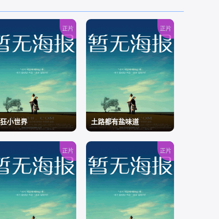
正片
正片
狂小世界
土路都有盐味道
正片
正片
/