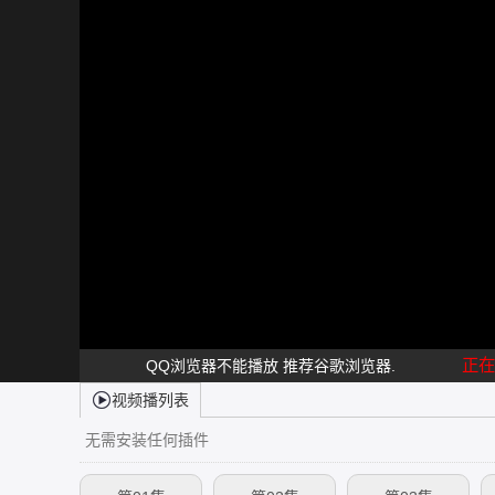
正在
QQ浏览器不能播放 推荐谷歌浏览器.
视频播列表
无需安装任何插件