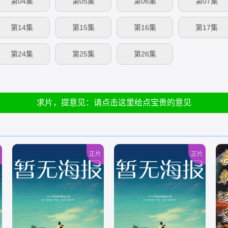
第04集
第05集
第06集
第07集
第14集
第15集
第16集
第17集
第24集
第25集
第26集
求片，提意见：请点击这里给点宝贵的意见
正片
正片