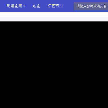
动漫剧集
短剧
综艺节目