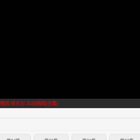
播放:择天记 3D动画版[全集]