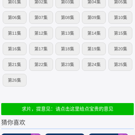
第01集
第02集
第03集
第04集
第05集
第06集
第07集
第08集
第09集
第10集
第11集
第12集
第13集
第14集
第15集
第16集
第17集
第18集
第19集
第20集
第21集
第22集
第23集
第24集
第25集
第26集
求片，提意见：请点击这里给点宝贵的意见
猜你喜欢