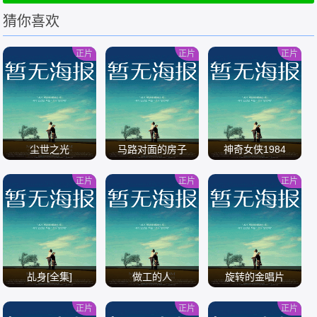
猜你喜欢
正片
正片
正片
尘世之光
马路对面的房子
神奇女侠1984
正片
正片
正片
/
/
/
乩身[全集]
做工的人
旋转的金唱片
正片
正片
正片