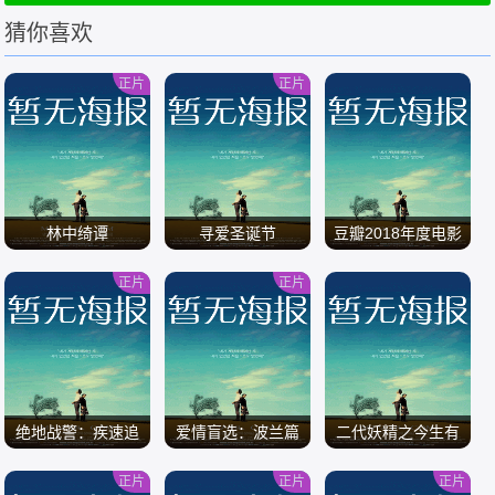
猜你喜欢
正片
正片
林中绮谭
寻爱圣诞节
豆瓣2018年度电影
榜单
正片
正片
/
/
/
绝地战警：疾速追
爱情盲选：波兰篇
二代妖精之今生有
击
第一季全
幸
正片
正片
正片