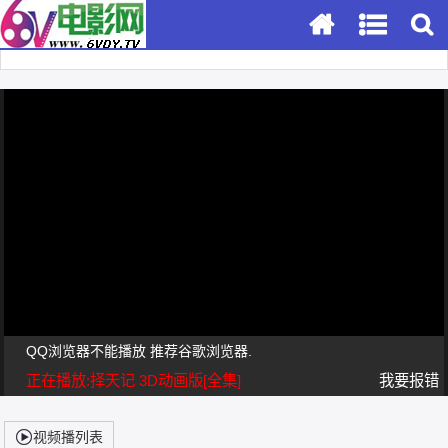
QQ浏览器不能播放 推荐谷歌浏览器.
正在播放:择天记 3D动画版[全集]
我要报错
视频播列表