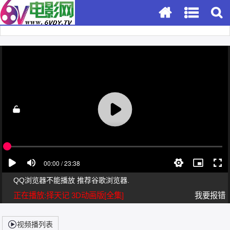
QQ浏览器不能播放 推荐谷歌浏览器.
正在播放:择天记 3D动画版[全集]
我要报错
视频播列表