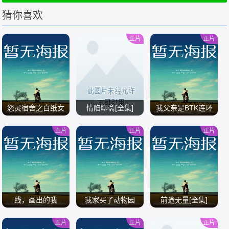
猜你喜欢
正片
正片
怨灵宿舍之白纸女
情陷聊斋[全集]
我父亲是BTK连环
生
杀手
正片
正片
正片
/
/
/
线，画出的我
我家买了动物园
前途无量[全集]
正片
正片
正片