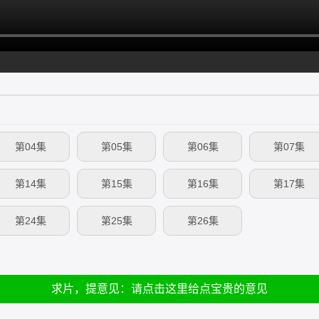
第04集
第05集
第06集
第07集
第14集
第15集
第16集
第17集
第24集
第25集
第26集
求片，提意见：请点击这里给点宝贵的意见