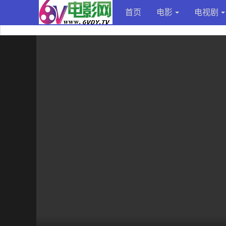
首页
电影
电视剧