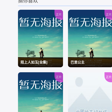
猜你喜欢
正片
正片
陌上人如玉[全集]
巴里公主
正片
正片
/
/