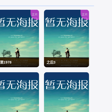
正片
正片
栗1978
之后3
/