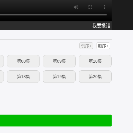
我要报错
倒序↓
顺序↑
第08集
第09集
第10集
第18集
第19集
第20集