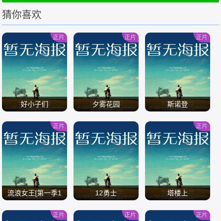
猜你喜欢
正片
正片
正片
好小子们
夕雾花园
斯诺登
正片
正片
/
/
/
流浪女王[第一季1
12勇士
塔楼上
0]
正片
正片
正片