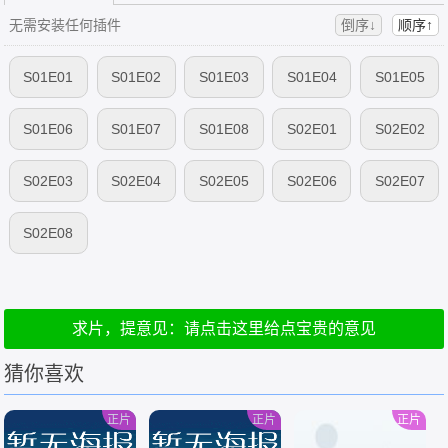
无需安装任何插件
倒序↓
顺序↑
S01E01
S01E02
S01E03
S01E04
S01E05
S01E06
S01E07
S01E08
S02E01
S02E02
S02E03
S02E04
S02E05
S02E06
S02E07
S02E08
求片，提意见：请点击这里给点宝贵的意见
猜你喜欢
正片
正片
正片