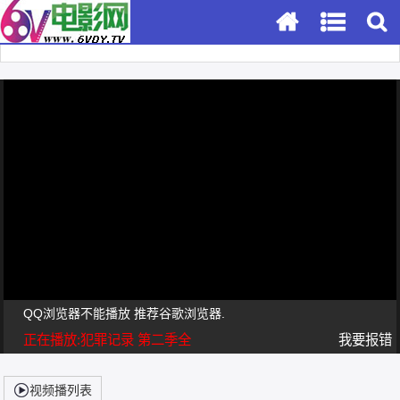
QQ浏览器不能播放 推荐谷歌浏览器.
正在播放:犯罪记录 第二季全
我要报错
视频播列表