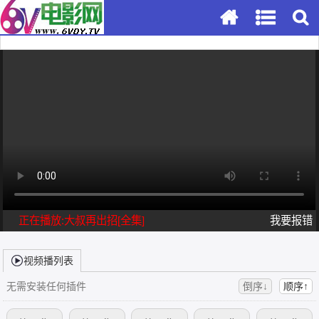
正在播放:大叔再出招[全集]
我要报错
视频播列表
无需安装任何插件
倒序↓
顺序↑