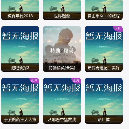
纯真年代2018
世界起源
穿山甲Kulu的旅程
正片
/
/
/
泡吧侦探3
特勤精英[全集]
布偶奇遇记：美好
初雪
正片
正片
/
/
/
亲爱的药王大人第
从邪恶中拯救我
晒尸体
一季