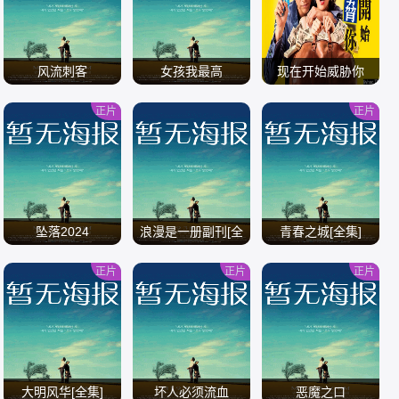
风流刺客
女孩我最高
现在开始威胁你
正片
正片
/
/
/
坠落2024
浪漫是一册副刊[全
青春之城[全集]
集]
正片
正片
正片
/
/
/
大明风华[全集]
坏人必须流血
恶魔之口