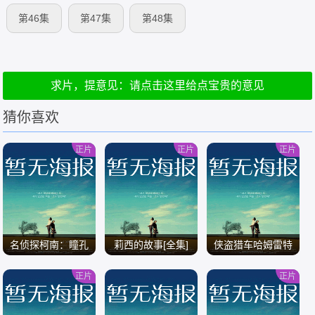
第46集
第47集
第48集
求片，提意见：请点击这里给点宝贵的意见
猜你喜欢
正片
正片
正片
名侦探柯南：瞳孔
莉西的故事[全集]
侠盗猎车哈姆雷特
中的暗杀者
正片
正片
/
/
/