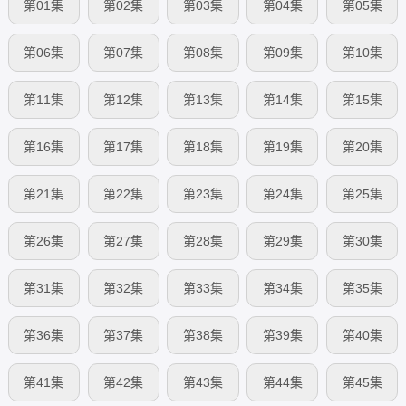
第01集
第02集
第03集
第04集
第05集
第06集
第07集
第08集
第09集
第10集
第11集
第12集
第13集
第14集
第15集
第16集
第17集
第18集
第19集
第20集
第21集
第22集
第23集
第24集
第25集
第26集
第27集
第28集
第29集
第30集
第31集
第32集
第33集
第34集
第35集
第36集
第37集
第38集
第39集
第40集
第41集
第42集
第43集
第44集
第45集