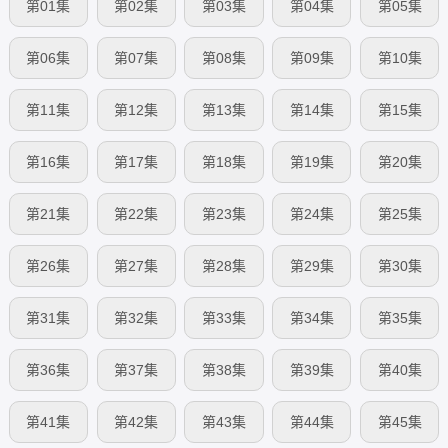
第01集
第02集
第03集
第04集
第05集
第06集
第07集
第08集
第09集
第10集
第11集
第12集
第13集
第14集
第15集
第16集
第17集
第18集
第19集
第20集
第21集
第22集
第23集
第24集
第25集
第26集
第27集
第28集
第29集
第30集
第31集
第32集
第33集
第34集
第35集
第36集
第37集
第38集
第39集
第40集
第41集
第42集
第43集
第44集
第45集