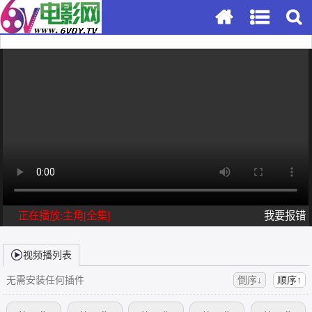
正在播放:主角[全集]
我要报错
视频播列表
无需安装任何插件
倒序↓
顺序↑