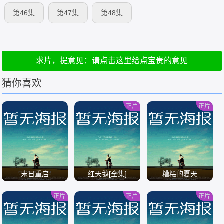
第46集
第47集
第48集
求片，提意见：请点击这里给点宝贵的意见
猜你喜欢
正片
正片
末日重启
红天鹅[全集]
糟糕的夏天
正片
正片
正片
/
/
/