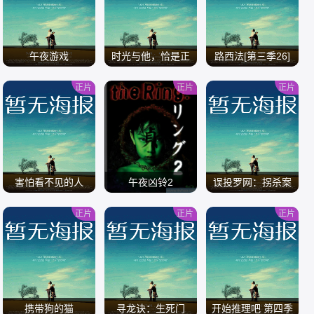
午夜游戏
时光与他，恰是正
路西法[第三季26]
好[全集]
正片
正片
正片
/
/
/
害怕看不见的人
午夜凶铃2
误投罗网：拐杀案
正片
正片
正片
/
/
/
携带狗的猫
寻龙诀：生死门
开始推理吧 第四季