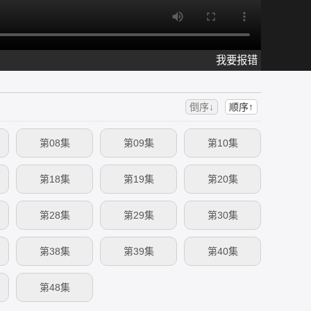
我要报错
倒序↓
顺序↑
第08集
第09集
第10集
第18集
第19集
第20集
第28集
第29集
第30集
第38集
第39集
第40集
第48集