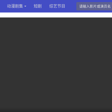
动漫剧集
短剧
综艺节目