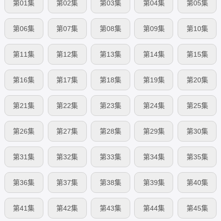
第01集
第02集
第03集
第04集
第05集
第06集
第07集
第08集
第09集
第10集
第11集
第12集
第13集
第14集
第15集
第16集
第17集
第18集
第19集
第20集
第21集
第22集
第23集
第24集
第25集
第26集
第27集
第28集
第29集
第30集
第31集
第32集
第33集
第34集
第35集
第36集
第37集
第38集
第39集
第40集
第41集
第42集
第43集
第44集
第45集