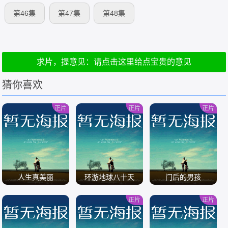
第46集
第47集
第48集
求片，提意见：请点击这里给点宝贵的意见
猜你喜欢
正片
正片
正片
人生真美丽
环游地球八十天
门后的男孩
正片
正片
/
/
/