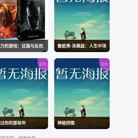
力的游戏：征服与反抗
詹妮弗·洛佩兹：人生中场
秀
正片
正片
/
过你的那些年
神秘拼图