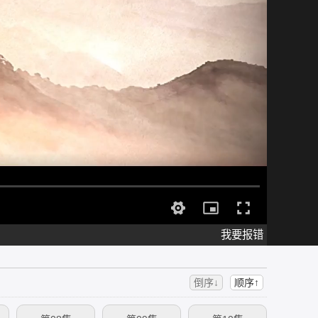
我要报错
倒序↓
顺序↑