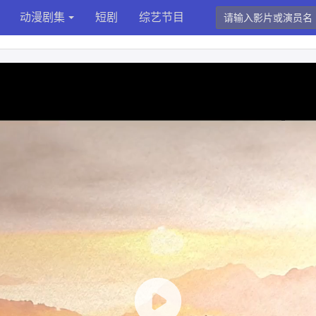
动漫剧集
短剧
综艺节目