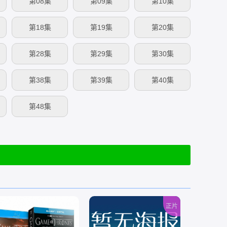
第08集
第09集
第10集
第18集
第19集
第20集
第28集
第29集
第30集
第38集
第39集
第40集
第48集
正片