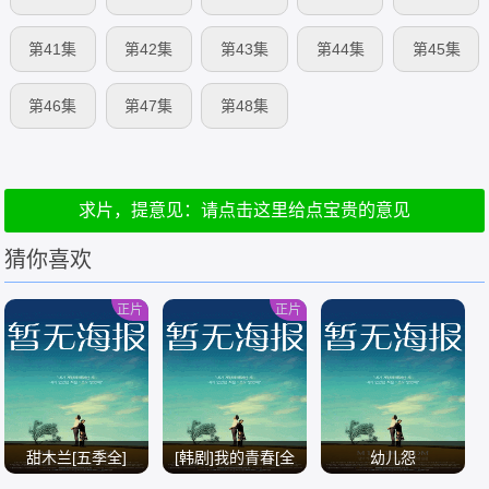
第41集
第42集
第43集
第44集
第45集
第46集
第47集
第48集
求片，提意见：请点击这里给点宝贵的意见
猜你喜欢
正片
正片
甜木兰[五季全]
[韩剧]我的青春[全
幼儿怨