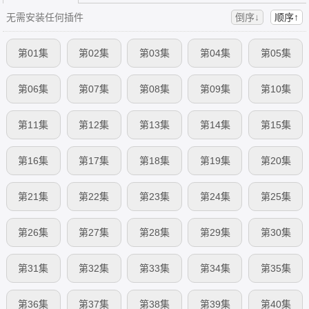
无需安装任何插件
倒序↓
顺序↑
第01集
第02集
第03集
第04集
第05集
第06集
第07集
第08集
第09集
第10集
第11集
第12集
第13集
第14集
第15集
第16集
第17集
第18集
第19集
第20集
第21集
第22集
第23集
第24集
第25集
第26集
第27集
第28集
第29集
第30集
第31集
第32集
第33集
第34集
第35集
第36集
第37集
第38集
第39集
第40集