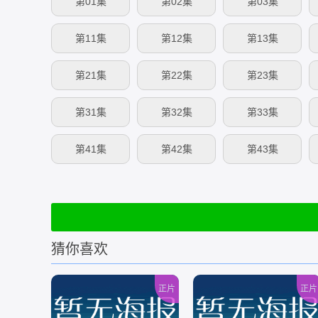
第01集
第02集
第03集
第11集
第12集
第13集
第21集
第22集
第23集
第31集
第32集
第33集
第41集
第42集
第43集
猜你喜欢
正片
正片