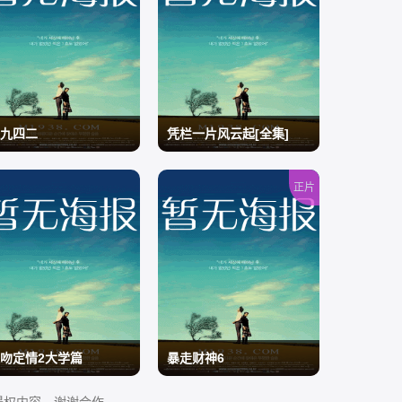
九四二
凭栏一片风云起[全集]
正片
/
吻定情2大学篇
暴走财神6