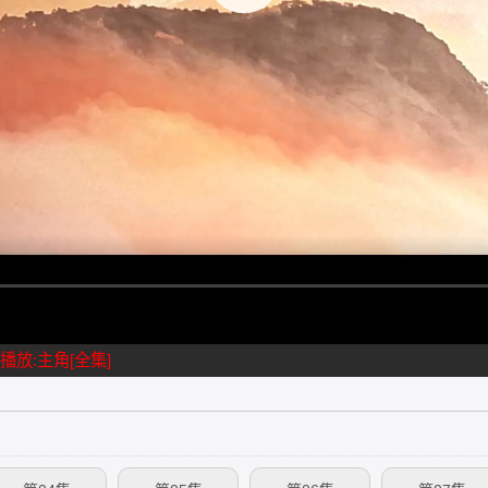
播放:主角[全集]