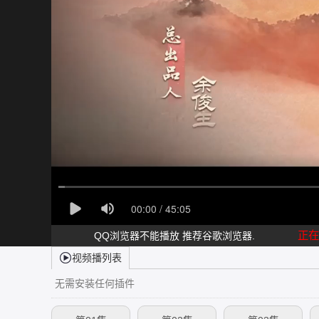
正在
QQ浏览器不能播放 推荐谷歌浏览器.
视频播列表
无需安装任何插件