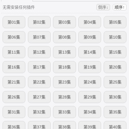
无需安装任何插件
倒序↓
顺序↑
第01集
第02集
第03集
第04集
第05集
第06集
第07集
第08集
第09集
第10集
第11集
第12集
第13集
第14集
第15集
第16集
第17集
第18集
第19集
第20集
第21集
第22集
第23集
第24集
第25集
第26集
第27集
第28集
第29集
第30集
第31集
第32集
第33集
第34集
第35集
第36集
第37集
第38集
第39集
第40集