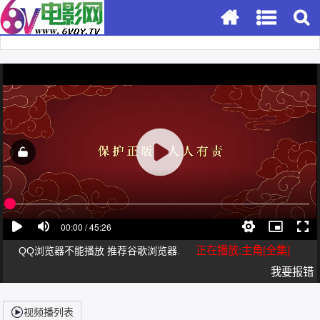
正在播放:主角[全集]
QQ浏览器不能播放 推荐谷歌浏览器.
我要报错
视频播列表