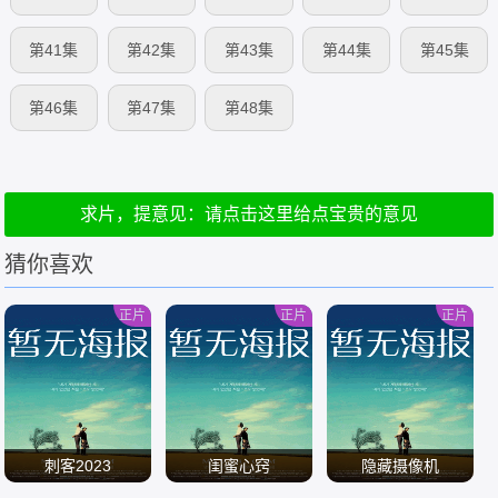
第41集
第42集
第43集
第44集
第45集
第46集
第47集
第48集
求片，提意见：请点击这里给点宝贵的意见
猜你喜欢
正片
正片
正片
刺客2023
闺蜜心窍
隐藏摄像机