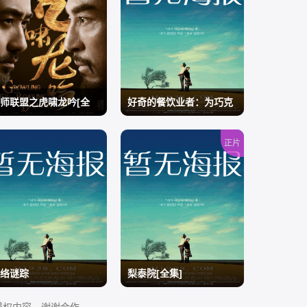
师联盟之虎啸龙吟[全
好奇的餐饮业者：为巧克
]
力而死
正片
/
络谜踪
梨泰院[全集]