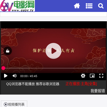
正在播放:主角[全集]
QQ浏览器不能播放 推荐谷歌浏览器.
我要报错
视频播列表