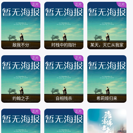
正片
正片
正片
/
/
/
敌我不分
时栈中的指针
某天，灭亡从我家
玄关进来了[全集]
正片
正片
/
/
/
约翰之子
自相残杀
希莉娅归来
正片
正片
/
/
/