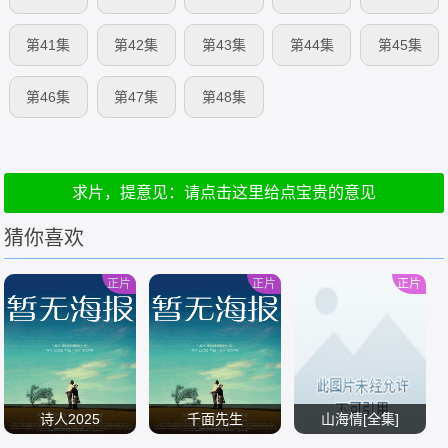
第41集
第42集
第43集
第44集
第45集
第46集
第47集
第48集
求片，提意见：请点击这里给点宝贵的意见
猜你喜欢
正片
正片
正片
诗人2025
千面先生
山海情[全集]