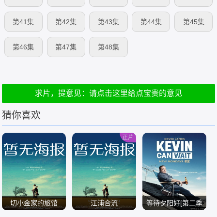
第41集
第42集
第43集
第44集
第45集
第46集
第47集
第48集
求片，提意见：请点击这里给点宝贵的意见
猜你喜欢
正片
切小金家的旅馆
江浦合流
等待夕阳好[第二季