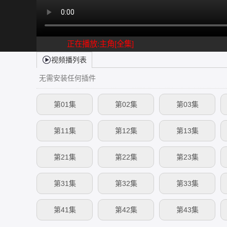
正在播放:主角[全集]
视频播列表
无需安装任何插件
第01集
第02集
第03集
第11集
第12集
第13集
第21集
第22集
第23集
第31集
第32集
第33集
第41集
第42集
第43集