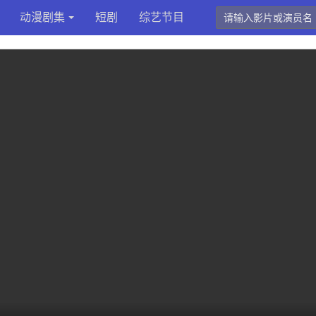
动漫剧集
短剧
综艺节目