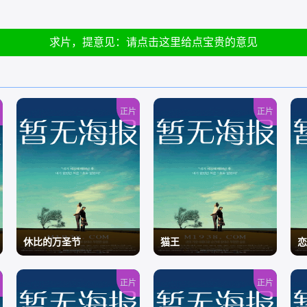
求片，提意见：请点击这里给点宝贵的意见
正片
正片
休比的万圣节
猫王
恋
正片
正片