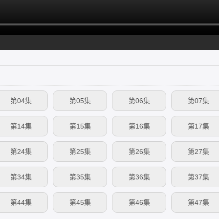
第04集
第05集
第06集
第07集
第14集
第15集
第16集
第17集
第24集
第25集
第26集
第27集
第34集
第35集
第36集
第37集
第44集
第45集
第46集
第47集