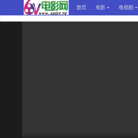
首页
电影
电视剧