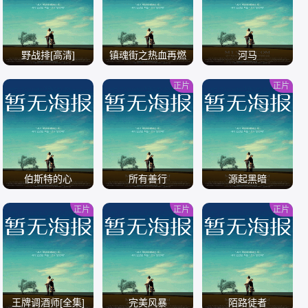
野战排[高清]
镇魂街之热血再燃
河马
[全集]
正片
正片
/
/
/
伯斯特的心
所有善行
源起黑暗
正片
正片
正片
/
/
/
王牌调酒师[全集]
完美风暴
陌路徒者