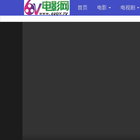
首页
电影
电视剧