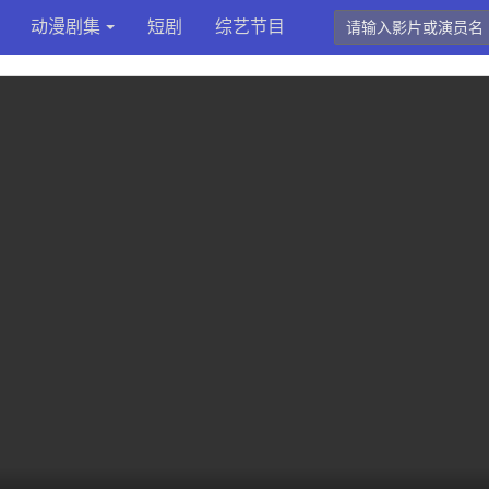
动漫剧集
短剧
综艺节目