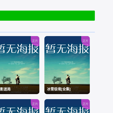
正片
正片
影迷局
冰雪极境[全集]
正片
正片