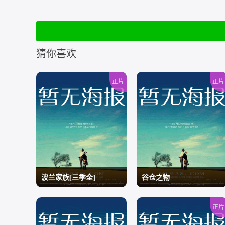
猜你喜欢
正片
正片
波兰家族[三季全]
谷仓之物
正片