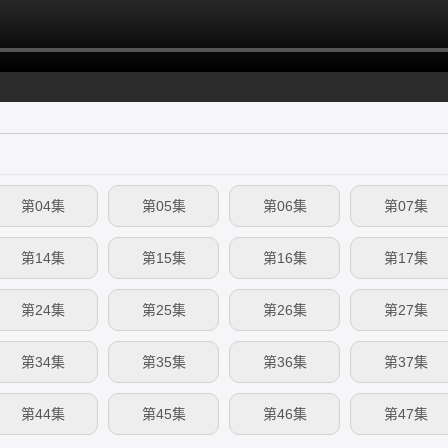
第04集
第05集
第06集
第07集
第14集
第15集
第16集
第17集
第24集
第25集
第26集
第27集
第34集
第35集
第36集
第37集
第44集
第45集
第46集
第47集