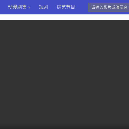
动漫剧集
短剧
综艺节目