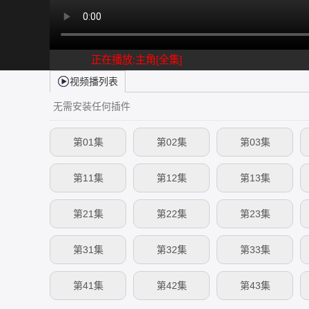
正在播放:主角[全集]
视频播列表
无需安装任何插件
第01集
第02集
第03集
第11集
第12集
第13集
第21集
第22集
第23集
第31集
第32集
第33集
第41集
第42集
第43集