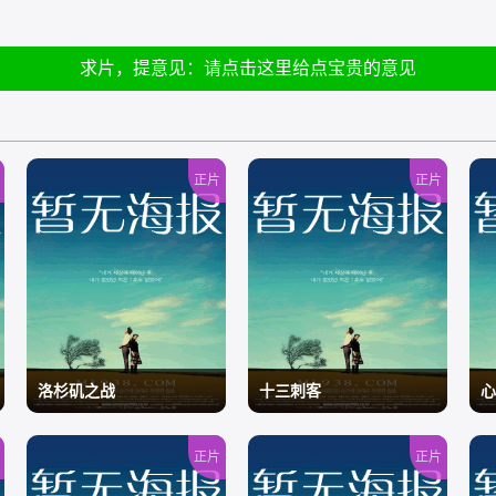
求片，提意见：请点击这里给点宝贵的意见
正片
正片
洛杉矶之战
十三刺客
心
正片
正片