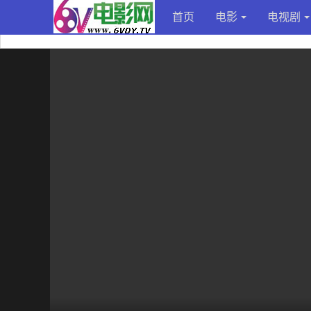
首页
电影
电视剧