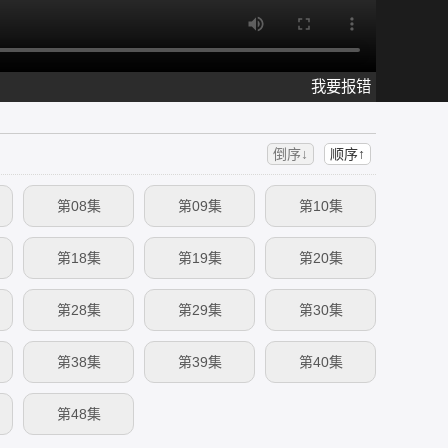
我要报错
倒序↓
顺序↑
第08集
第09集
第10集
第18集
第19集
第20集
第28集
第29集
第30集
第38集
第39集
第40集
第48集