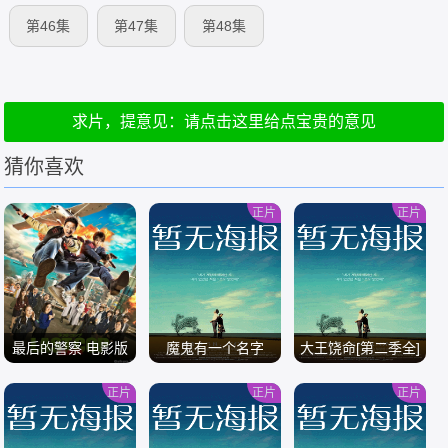
第46集
第47集
第48集
求片，提意见：请点击这里给点宝贵的意见
猜你喜欢
正片
正片
最后的警察 电影版
魔鬼有一个名字
大王饶命[第二季全]
正片
正片
正片
/
/
/