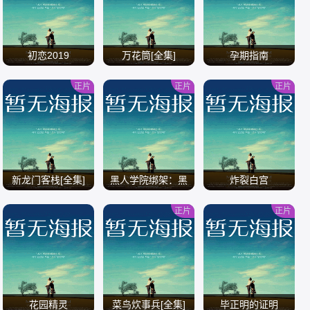
初恋2019
万花筒[全集]
孕期指南
正片
正片
正片
/
/
/
新龙门客栈[全集]
黑人学院绑架：黑
炸裂白宫
人女孩失踪电影
正片
正片
/
/
/
花园精灵
菜鸟炊事兵[全集]
毕正明的证明