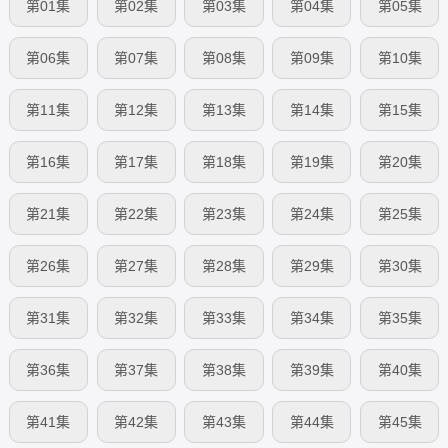
第01集
第02集
第03集
第04集
第05集
第06集
第07集
第08集
第09集
第10集
第11集
第12集
第13集
第14集
第15集
第16集
第17集
第18集
第19集
第20集
第21集
第22集
第23集
第24集
第25集
第26集
第27集
第28集
第29集
第30集
第31集
第32集
第33集
第34集
第35集
第36集
第37集
第38集
第39集
第40集
第41集
第42集
第43集
第44集
第45集