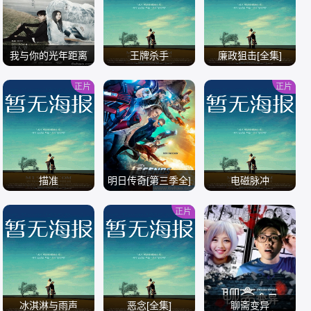
我与你的光年距离
王牌杀手
廉政狙击[全集]
正片
正片
/
/
/
描准
明日传奇[第三季全]
电磁脉冲
正片
/
/
/
冰淇淋与雨声
恶念[全集]
聊斋变异