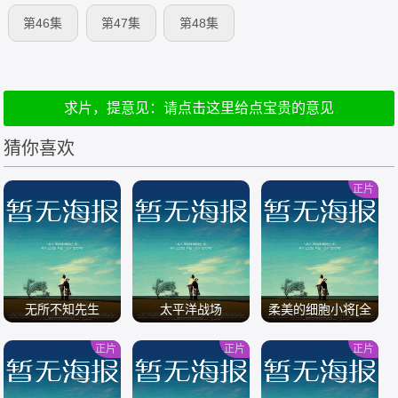
第46集
第47集
第48集
求片，提意见：请点击这里给点宝贵的意见
猜你喜欢
正片
无所不知先生
太平洋战场
柔美的细胞小将[全
集]
正片
正片
正片
/
/
/