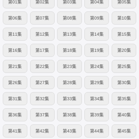
第01集
第02集
第03集
第04集
第05集
第06集
第07集
第08集
第09集
第10集
第11集
第12集
第13集
第14集
第15集
第16集
第17集
第18集
第19集
第20集
第21集
第22集
第23集
第24集
第25集
第26集
第27集
第28集
第29集
第30集
第31集
第32集
第33集
第34集
第35集
第36集
第37集
第38集
第39集
第40集
第41集
第42集
第43集
第44集
第45集