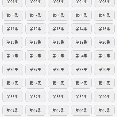
第01集
第02集
第03集
第04集
第05集
第06集
第07集
第08集
第09集
第10集
第11集
第12集
第13集
第14集
第15集
第16集
第17集
第18集
第19集
第20集
第21集
第22集
第23集
第24集
第25集
第26集
第27集
第28集
第29集
第30集
第31集
第32集
第33集
第34集
第35集
第36集
第37集
第38集
第39集
第40集
第41集
第42集
第43集
第44集
第45集