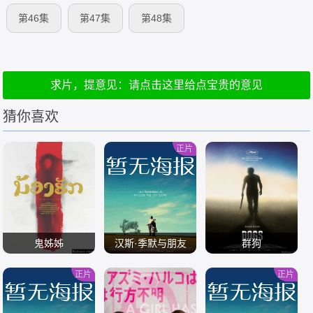
第46集
第47集
第48集
求片，提意见：请点击这里给点宝贵的意见
猜你喜欢
正片
鬼姊姊
汉斯·季默与朋友
群狗
们：沙漠之钻
正片
正片
/
/
/