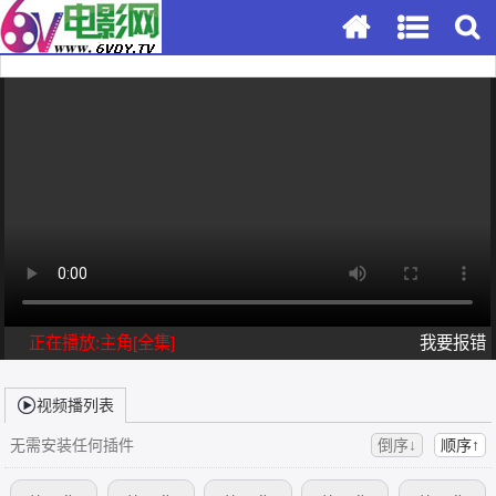
正在播放:主角[全集]
我要报错
视频播列表
无需安装任何插件
倒序↓
顺序↑