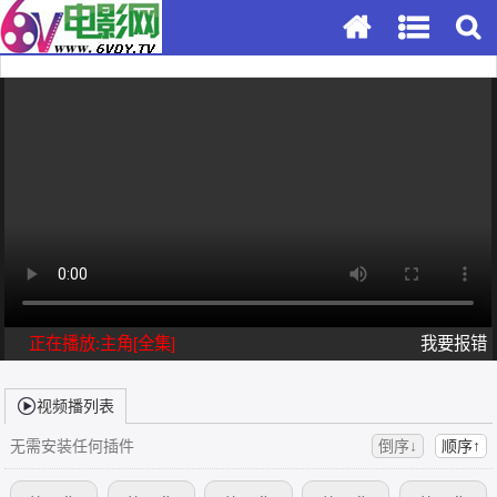
正在播放:主角[全集]
我要报错
视频播列表
无需安装任何插件
倒序↓
顺序↑