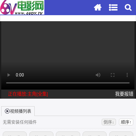
正在播放:主角[全集]
我要报错
视频播列表
无需安装任何插件
倒序↓
顺序↑