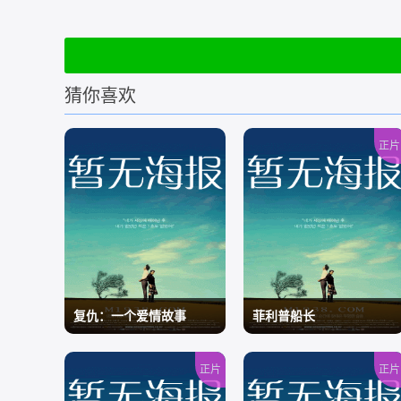
猜你喜欢
正片
复仇：一个爱情故事
菲利普船长
正片
正片