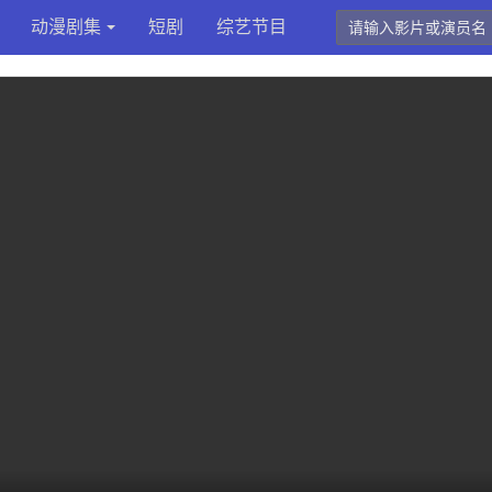
动漫剧集
短剧
综艺节目