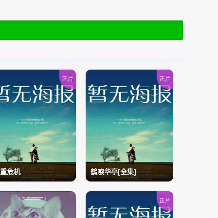
正片
正片
重危机
鹤唳华亭[全集]
正片