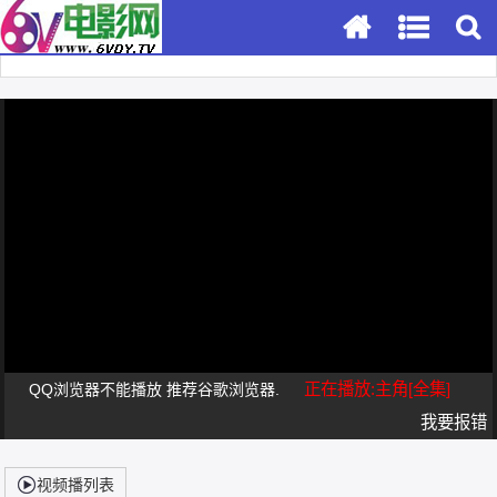
正在播放:主角[全集]
QQ浏览器不能播放 推荐谷歌浏览器.
我要报错
视频播列表