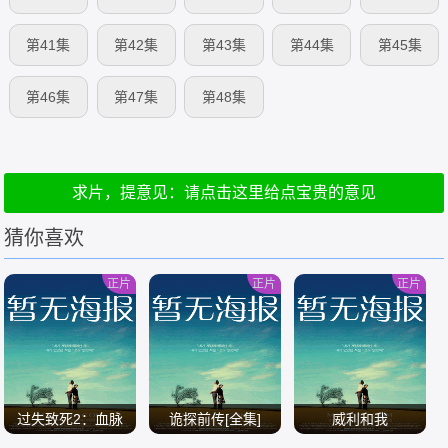
第41集
第42集
第43集
第44集
第45集
第46集
第47集
第48集
求片，提意见：请点击这里给点宝贵的意见
猜你喜欢
正片
正片
正片
过失致死2：血脉
诡探前传[全集]
威利和我