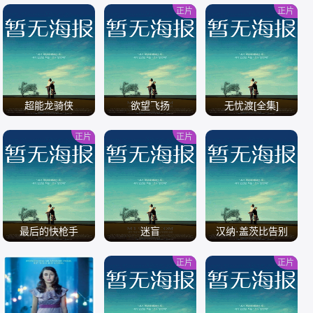
正片
正片
/
/
/
超能龙骑侠
欲望飞扬
无忧渡[全集]
正片
正片
/
/
/
最后的快枪手
迷盲
汉纳·盖茨比告别
秀：娜娜
正片
正片
/
/
/