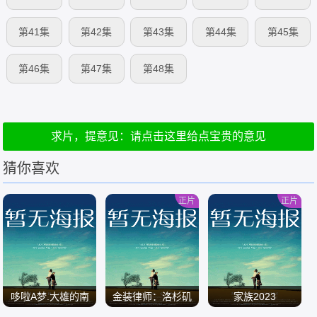
第41集
第42集
第43集
第44集
第45集
第46集
第47集
第48集
求片，提意见：请点击这里给点宝贵的意见
猜你喜欢
正片
正片
哆啦A梦.大雄的南
金装律师：洛杉矶
家族2023