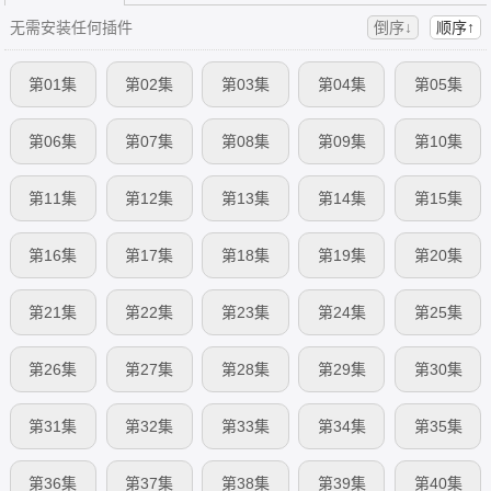
无需安装任何插件
倒序↓
顺序↑
第01集
第02集
第03集
第04集
第05集
第06集
第07集
第08集
第09集
第10集
第11集
第12集
第13集
第14集
第15集
第16集
第17集
第18集
第19集
第20集
第21集
第22集
第23集
第24集
第25集
第26集
第27集
第28集
第29集
第30集
第31集
第32集
第33集
第34集
第35集
第36集
第37集
第38集
第39集
第40集