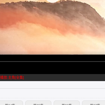
播放:主角[全集]