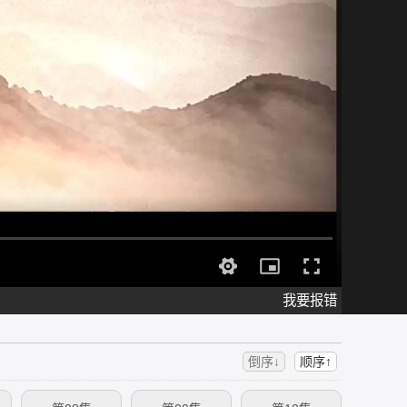
我要报错
倒序↓
顺序↑