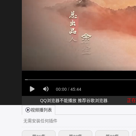
正在
QQ浏览器不能播放 推荐谷歌浏览器.
视频播列表
无需安装任何插件