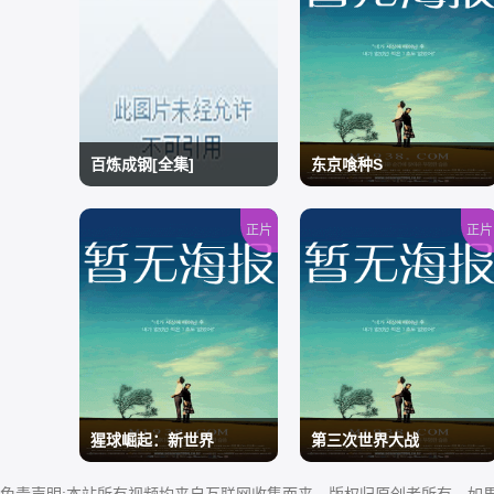
百炼成钢[全集]
东京喰种S
正片
正片
/
/
猩球崛起：新世界
第三次世界大战