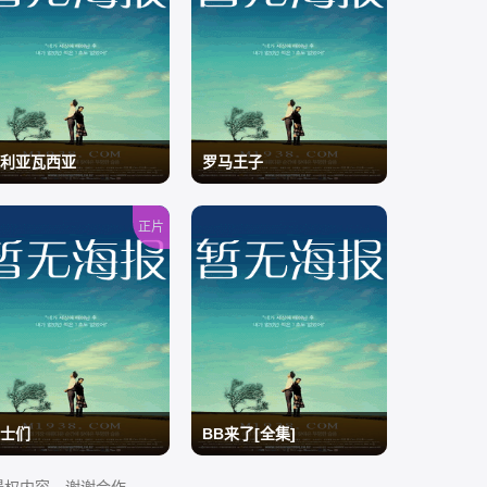
利亚瓦西亚
罗马王子
正片
/
士们
BB来了[全集]