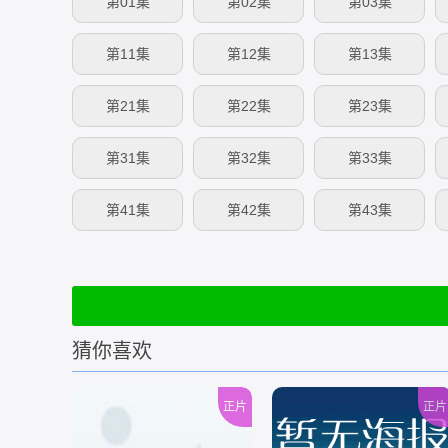
第01集
第02集
第03集
第11集
第12集
第13集
第21集
第22集
第23集
第31集
第32集
第33集
第41集
第42集
第43集
猜你喜欢
正片
正片