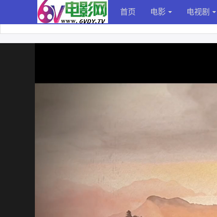
首页
电影
电视剧