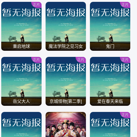
正片
正片
/
/
/
重启地球
魔法学院之见习女
鬼门
巫
正片
正片
正片
/
/
/
岳父大人
京城怪物[第二季]
爱在春天来临
正片
/
/
/