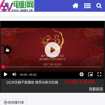
正在播放:主角[全集]
QQ浏览器不能播放 推荐谷歌浏览器.
我要报错
视频播列表