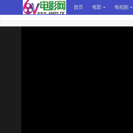
首页
电影
电视剧