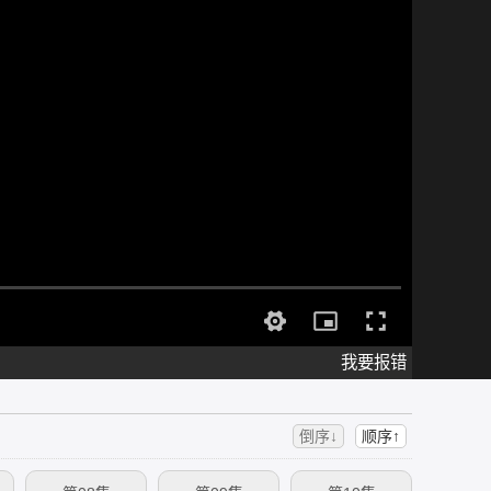
我要报错
倒序↓
顺序↑