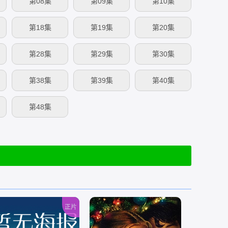
第08集
第09集
第10集
第18集
第19集
第20集
第28集
第29集
第30集
第38集
第39集
第40集
第48集
正片