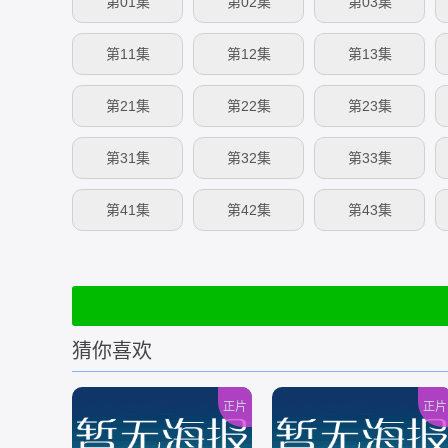
第01集
第02集
第03集
第11集
第12集
第13集
第21集
第22集
第23集
第31集
第32集
第33集
第41集
第42集
第43集
猜你喜欢
正片
正片