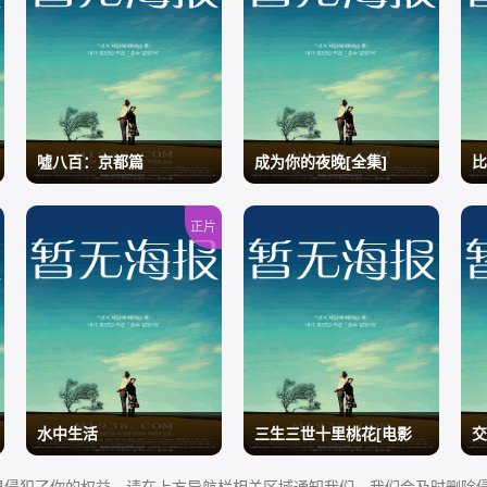
噓八百：京都篇
成为你的夜晚[全集]
比
正片
/
/
/
水中生活
三生三世十里桃花[电影
交
版]