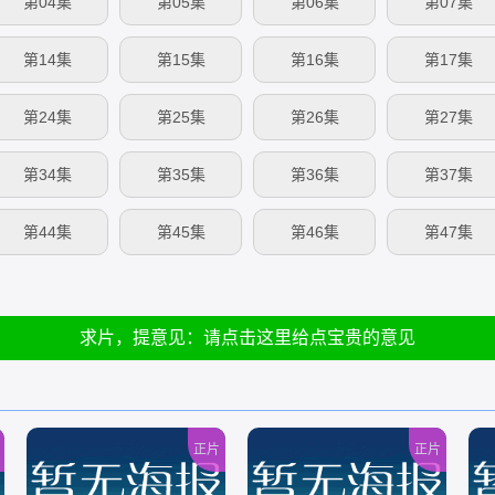
第04集
第05集
第06集
第07集
第14集
第15集
第16集
第17集
第24集
第25集
第26集
第27集
第34集
第35集
第36集
第37集
第44集
第45集
第46集
第47集
求片，提意见：请点击这里给点宝贵的意见
正片
正片